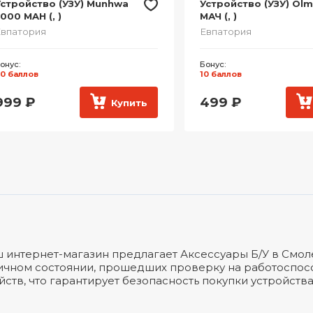
стройство (УЗУ) Munhwa
Устройство (УЗУ) Olm
000 MAH (, )
МАЧ (, )
впатория
Евпатория
онус:
Бонус:
0 баллов
10 баллов
999
₽
499
₽
Купить
 интернет-магазин предлагает Аксессуары Б/У в Смол
ичном состоянии, прошедших проверку на работоспосо
йств, что гарантирует безопасность покупки устройств