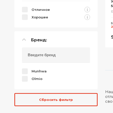
У
5
i
Отличное
Е
i
Хорошее
Б
2
Бренд:
Munhwa
Olmio
Наш
отл
Сбросить фильтр
сво