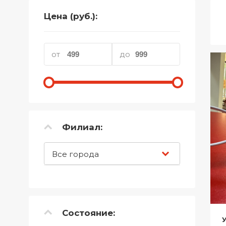
Телефоны
Цена (руб.):
Товары для дома
Фото и видеотехника
от
до
Хобби и отдых
Акционные товары
Проданные товары
Филиал:
Все города
Состояние: