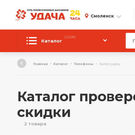
Смоленск
(12299)
Каталог
Автотовары
Главная
Каталог
Телефоны
Аксессуары
Аудиотехника
Инструмент
Каталог провер
Компьютерная техника
скидки
Личные вещи
2 товара
ТВ и Видео