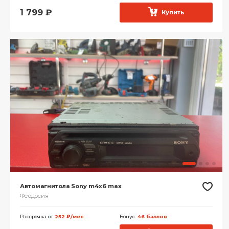
1 799
₽
Купить
Автомагнитола Sony m4x6 max
Феодосия
Рассрочка от
252 ₽/мес.
Бонус:
46 баллов