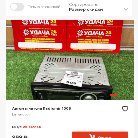
Сортировать:
Только со скидкой
Размер скидки
Автомагнитола Radiomir 1006
Евпатория
Бонус:
20 баллов
999
₽
Купить