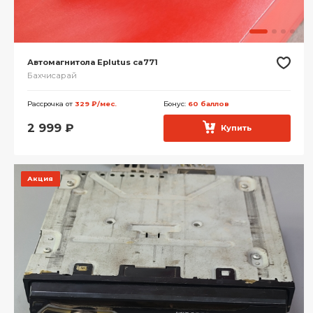
Автомагнитола Eplutus ca771
Бахчисарай
Рассрочка от
329 ₽/мес.
Бонус:
60 баллов
2 999
₽
Купить
Акция