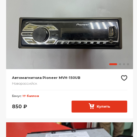
Автомагнитола Pioneer MVH-150UB
Новороссийск
Бонус:
17 баллов
850
₽
Купить