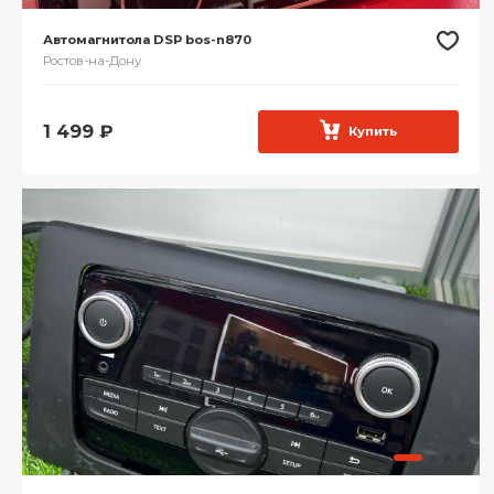
Автомагнитола DSP bos-n870
Ростов-на-Дону
1 499
₽
Купить