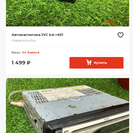
Автомагнитола JVC kd-r651
Новороссийск
Бонус:
30 баллов
1 499
₽
Купить