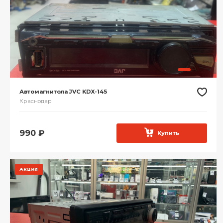
Автомагнитола JVC KDX-145
Краснодар
990
₽
Купить
Акция