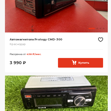
Автомагнитола Prology CMD-300
Краснодар
Рассрочка от
438 ₽/мес.
3 990
₽
Купить