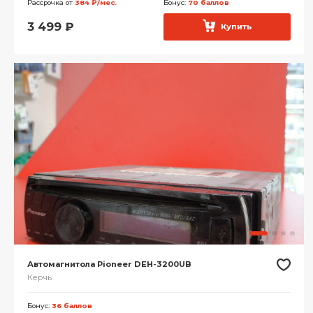
Рассрочка от
384 ₽/мес.
Бонус:
70 баллов
3 499
₽
Купить
Автомагнитола Pioneer DEH-3200UB
Керчь
Бонус:
36 баллов