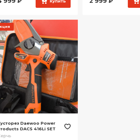
4 999
₽
2 999
₽
Купить
кция
Кусторез Daewoo Power
roducts DACS 416Li SET
Керчь