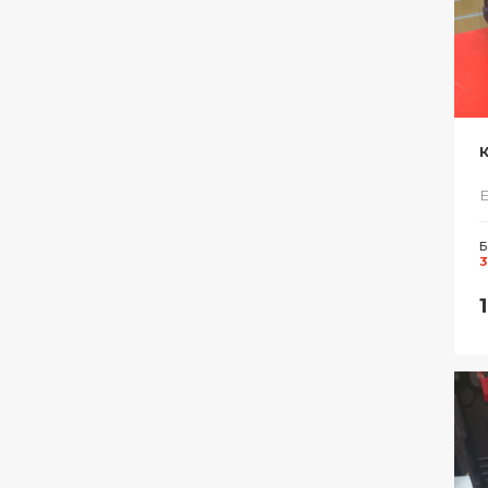
К
Е
Б
3