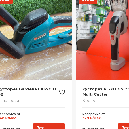
Кусторез Gardena EASYCUT
Кусторез AL-KO GS 7.2
42
Multi Cutter
впатория
Керчь
ассрочка от
Рассрочка от
48 ₽/мес.
329 ₽/мес.