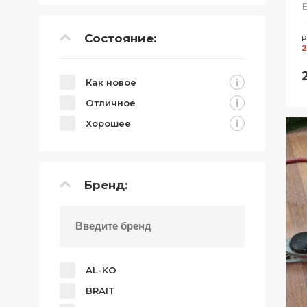
Е
Состояние:
Р
2
i
Как новое
i
Отличное
i
Хорошее
Бренд:
AL-KO
BRAIT