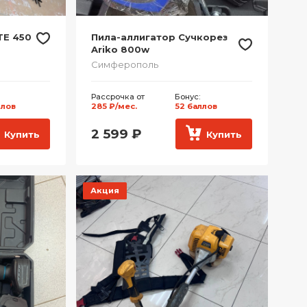
TE 450
Пила-аллигатор Сучкорез
Ariko 800w
Симферополь
Рассрочка от
Бонус:
ллов
285 ₽/мес.
52 баллов
2 599
₽
Купить
Купить
Акция