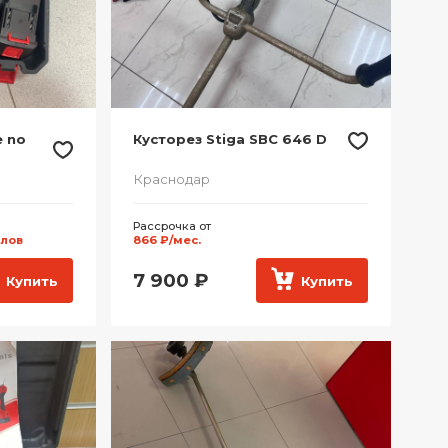
 no
Кусторез Stiga SBC 646 D
Краснодар
Рассрочка от
ллов
866 ₽/мес.
7 900
₽
Купить
Купить