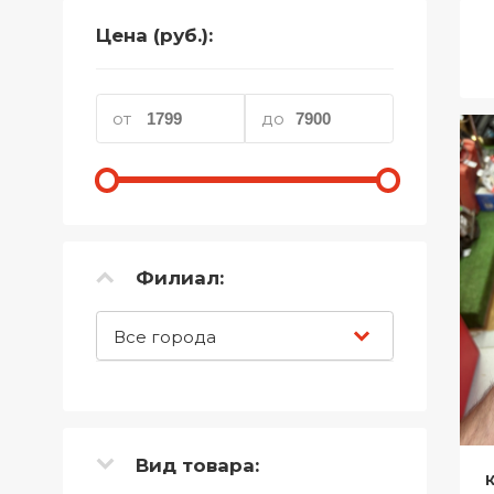
Телефоны
Цена (руб.):
Товары для дома
Фото и видеотехника
от
до
Хобби и отдых
Акционные товары
Проданные товары
Филиал:
Все города
Вид товара: