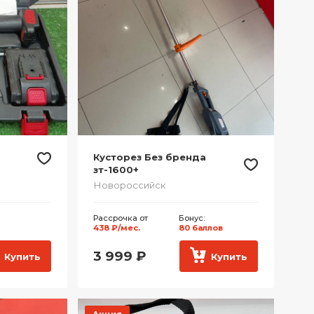
Кусторез Без бренда
зт-1600+
Новороссийск
Рассрочка от
Бонус:
438 ₽/мес.
80 баллов
3 999
₽
Купить
Купить
Акция