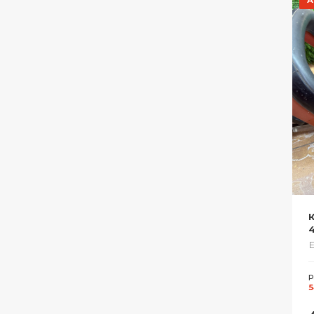
Е
Р
5