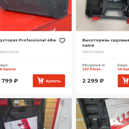
усторез Professional 48w
Высоторезы садовые
name
впатория
Евпатория
онус:
Рассрочка от
Бонус:
6 баллов
252 ₽/мес.
46 ба
1 799
₽
2 299
₽
Купить