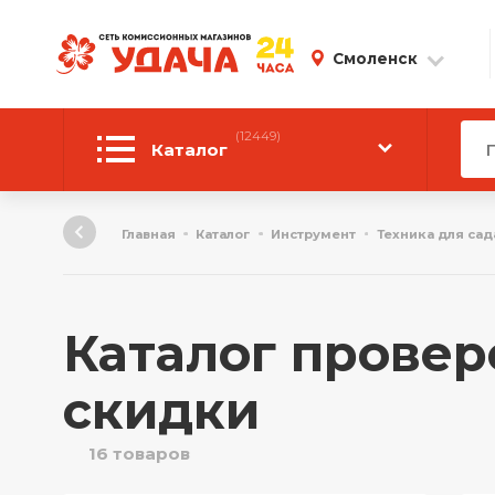
Смоленск
(12449)
Каталог
Автотовары
Главная
Каталог
Инструмент
Техника для сад
Аудиотехника
Инструмент
Каталог провер
Компьютерная техника
скидки
Личные вещи
16 товаров
ТВ и Видео