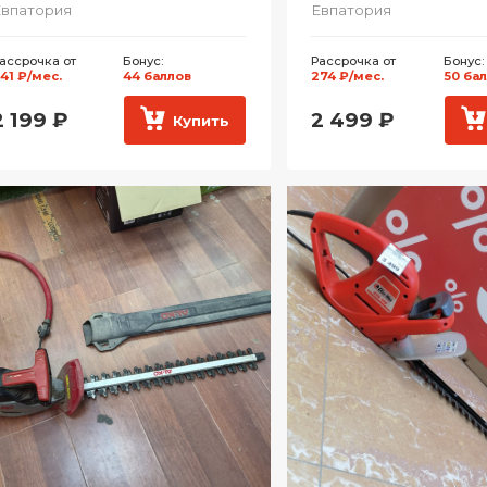
впатория
Евпатория
ассрочка от
Бонус:
Рассрочка от
Бонус:
41 ₽/мес.
44 баллов
274 ₽/мес.
50 ба
2 199
₽
2 499
₽
Купить