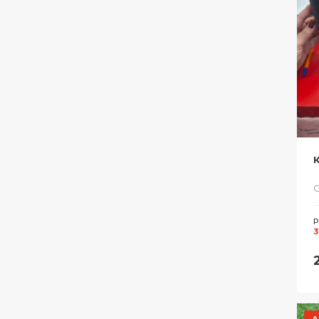
С
Р
3
А