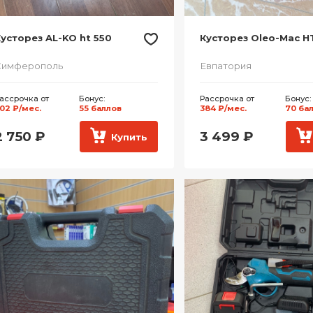
усторез AL-KO ht 550
Кусторез Oleo-Mac H
Симферополь
Евпатория
ассрочка от
Бонус:
Рассрочка от
Бонус:
02 ₽/мес.
55 баллов
384 ₽/мес.
70 ба
2 750
₽
3 499
₽
Купить