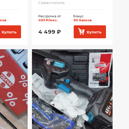
Севастополь
Рассрочка от
Бонус:
ллов
493 ₽/мес.
90 баллов
4 499
₽
Купить
Купить