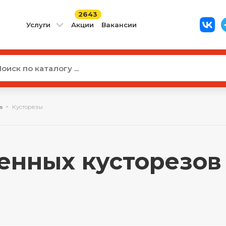
2643
Услуги
Акции
Вакансии
а
Кусторезы
енных кусторезов 