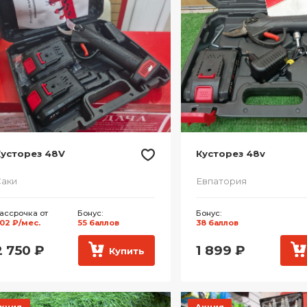
Кусторез 48V
Кусторез 48v
аки
Евпатория
ассрочка от
Бонус:
Бонус:
02 ₽/мес.
55 баллов
38 баллов
2 750
₽
1 899
₽
Купить
кция
Акция