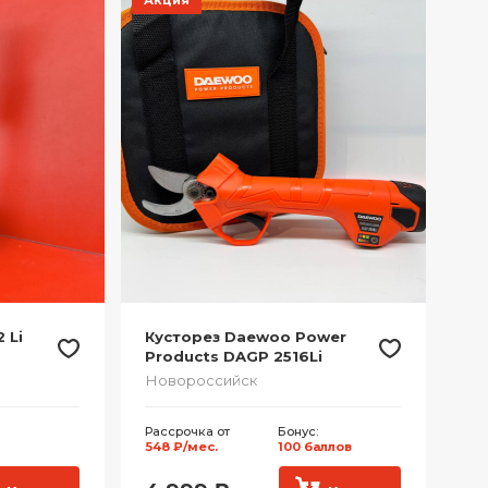
 Li
Кусторез Daewoo Power
Products DAGP 2516Li
Новороссийск
Рассрочка от
Бонус:
548 ₽/мес.
100 баллов