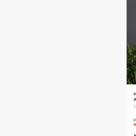
Н
Р
6