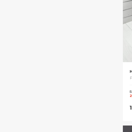
Н
Р
Б
2