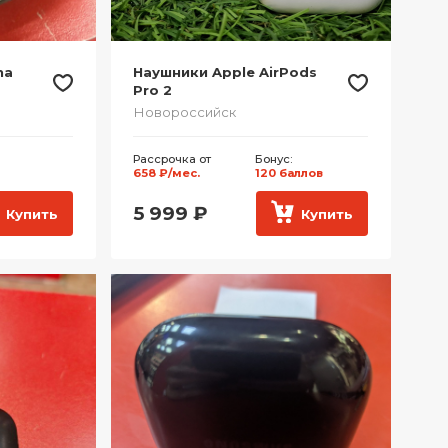
na
Наушники Apple AirPods
Pro 2
Новороссийск
Рассрочка от
Бонус:
658 ₽/мес.
120 баллов
5 999
₽
Купить
Купить