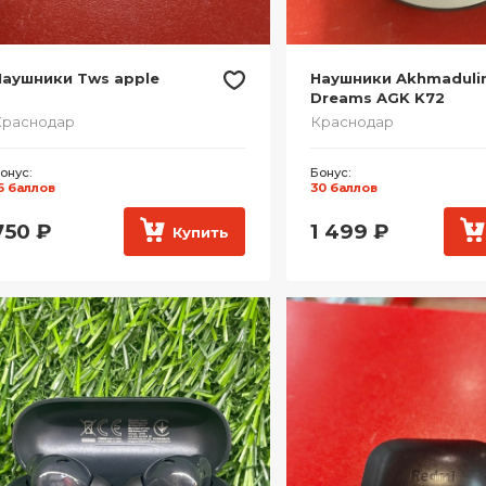
Наушники Tws apple
Наушники Akhmaduli
Dreams AGK K72
Краснодар
Краснодар
онус:
Бонус:
5 баллов
30 баллов
750
₽
1 499
₽
Купить