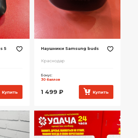
s 5
Наушники Samsung buds
Краснодар
Бонус:
30 баллов
1 499
₽
Купить
Купить