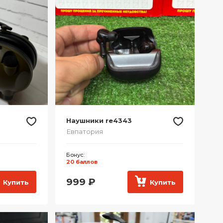
Наушники re4343
Евпатория
Бонус:
20 баллов
999
₽
Купить
Купить