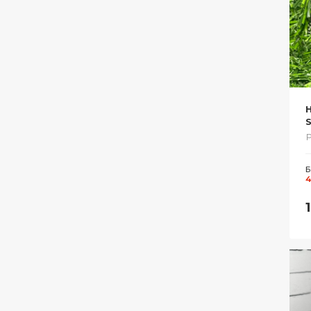
S
Р
Б
4