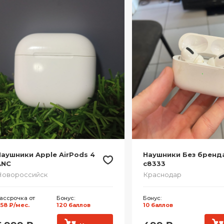
аушники Apple AirPods 4
Наушники Без бренд
ANC
c8333
Новороссийск
Краснодар
ассрочка от
Бонус:
Бонус:
58 ₽/мес.
120 баллов
10 баллов