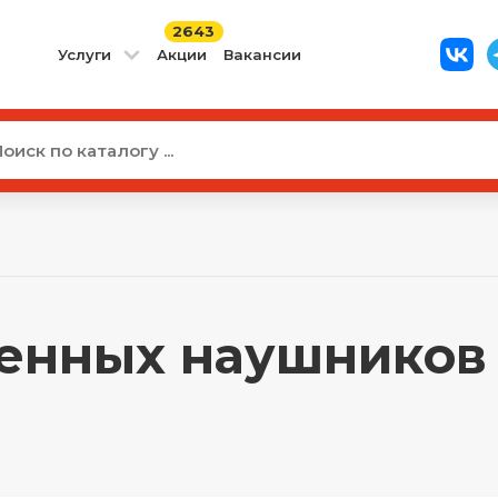
2643
Услуги
Акции
Вакансии
енных наушников 