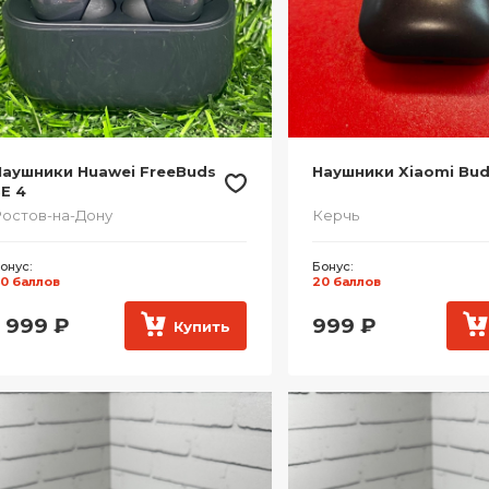
Наушники Huawei FreeBuds
Наушники Xiaomi Bud
E 4
остов-на-Дону
Керчь
онус:
Бонус:
0 баллов
20 баллов
1 999
₽
999
₽
Купить