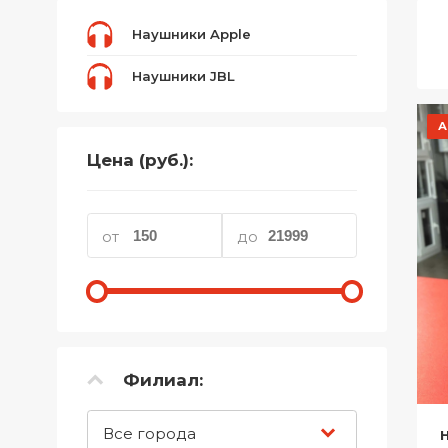
Телефоны
Наушники Apple
Товары для дома
Наушники JBL
Фото и видеотехника
А
Хобби и отдых
Цена (руб.):
Акционные товары
Проданные товары
от
до
Филиал:
Все города