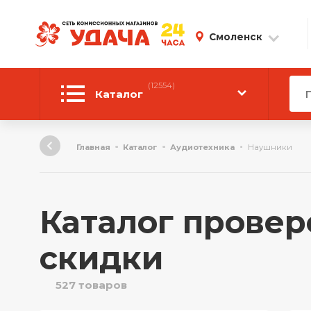
Смоленск
(12554)
Каталог
Автотовары
Главная
Каталог
Аудиотехника
Наушники
Аудиотехника
Инструмент
Каталог провер
Компьютерная техника
скидки
Личные вещи
527 товаров
ТВ и Видео