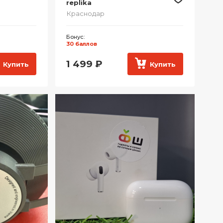
replika
Краснодар
Бонус:
30 баллов
1 499
₽
Купить
Купить