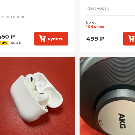
Краснодар
евастополь
Бонус:
10 баллов
450
₽
499
₽
Купить
-10%
500 ₽