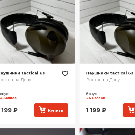
аушники tactical 6s
Наушники tactical 6s
остов-на-Дону
Ростов-на-Дону
онус:
Бонус:
4 баллов
24 баллов
1 199
₽
1 199
₽
Купить