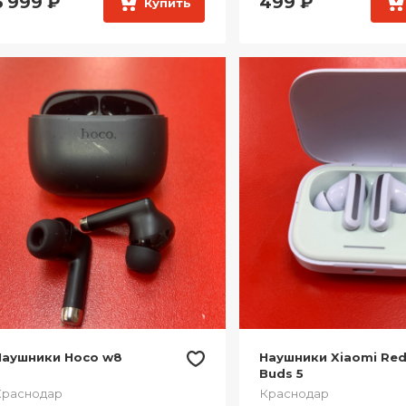
5 999
₽
499
₽
Купить
Наушники Hoco w8
Наушники Xiaomi Re
Buds 5
Краснодар
Краснодар