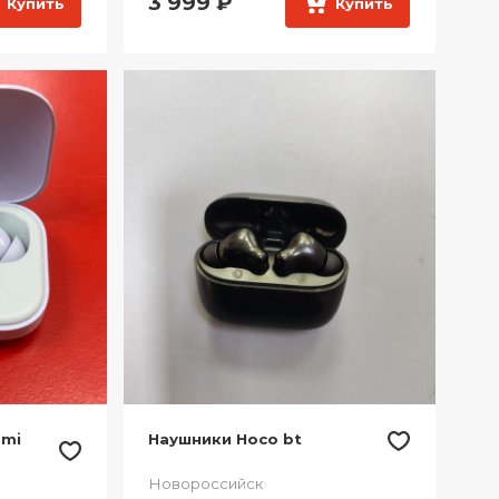
3 999
₽
Купить
Купить
dmi
Наушники Hoco bt
Новороссийск