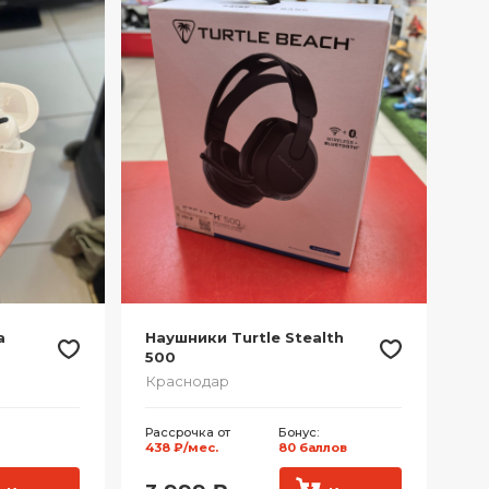
а
Наушники Turtle Stealth
500
Краснодар
Рассрочка от
Бонус:
438 ₽/мес.
80 баллов