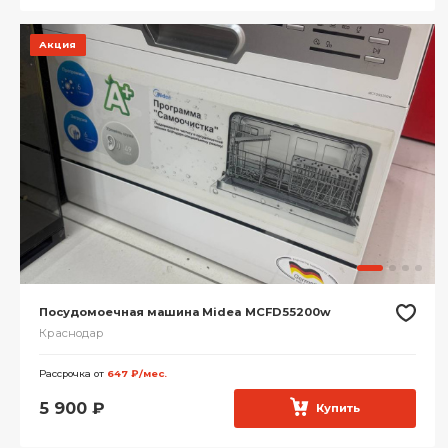
Акция
Посудомоечная машина Midea MCFD55200w
Краснодар
Рассрочка от
647 ₽/мес.
5 900
₽
Купить