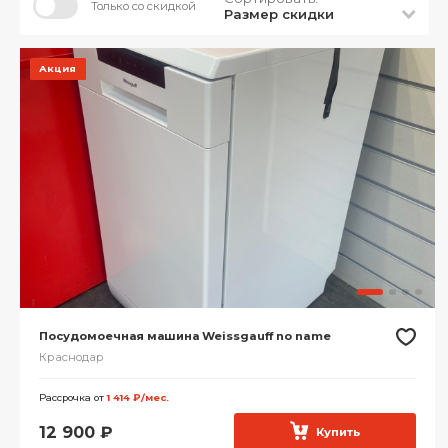
Только со скидкой
Размер скидки
Акция
Посудомоечная машина Weissgauff no name
Краснодар
Рассрочка от
1 414 ₽/мес.
12 900
₽
Купить