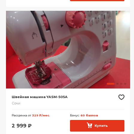
Швейная машина YASM-505A
Сочи
Рассрочка от
329 ₽/мес.
Бонус:
60 баллов
2 999
₽
Купить