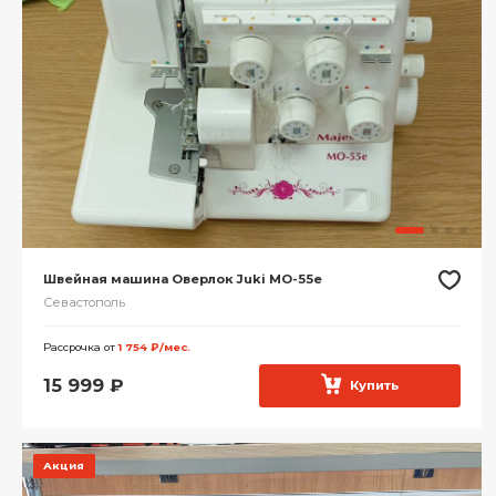
Швейная машина Оверлок Juki MO-55e
Севастополь
Рассрочка от
1 754 ₽/мес.
15 999
₽
Купить
Акция