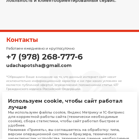
лояльность и клиентоориентированный сервис.
Контакты
Работаем ежедневно и круглосуточно
+7 (978) 268-777-6
udachapotsha@gmail.com
*Обращаем Ваше внимание на то, что данный интернет-сайт носит
исключительно информационный характер и ни при каких условиях не
является публичной офертой, определяемой положениями cтатьи 437
Гражданского кодекса Российской Федерации.
Используем cookie, чтобы сайт работал
© 2025 «Удача» | Франчайзинговая сеть
лучше
комиссионных магазинов
Мы используем файлы cookie, Яндекс Метрику и 1С-Битрикс
Политика конфиденциальности
для корректной работы сайта (технически необходимые
Присоединяйтесь
cookie), сбора статистики, чтобы сайт работал быстрее и
удобнее.
Нажимая «Принять», вы соглашаетесь на обработку: типа,
версии операционной системы и браузера, технических
характеристик устройства, технические данные, необходимые