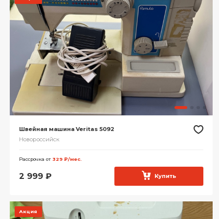
Швейная машина Veritas 5092
Новороссийск
Рассрочка от
329 ₽/мес.
2 999
₽
Купить
Акция