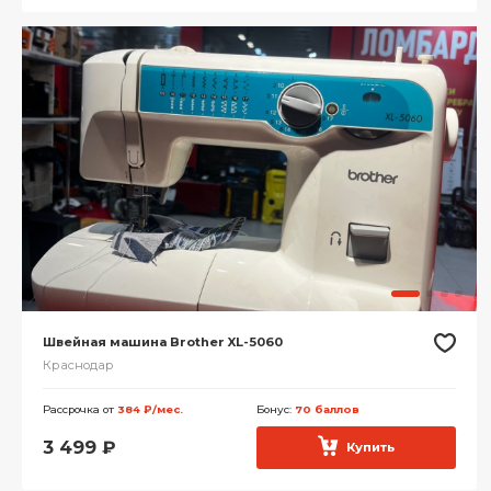
Швейная машина Brother XL-5060
Краснодар
Рассрочка от
384 ₽/мес.
Бонус:
70 баллов
3 499
₽
Купить