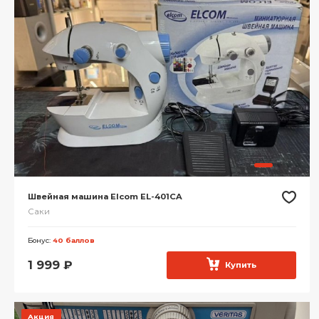
Швейная машина Elcom EL-401CA
Саки
Бонус:
40 баллов
1 999
₽
Купить
Акция