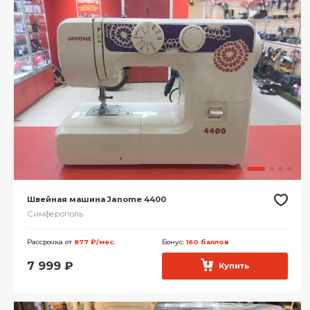
Швейная машина Janome 4400
Симферополь
Рассрочка от
877 ₽/мес.
Бонус:
160 баллов
7 999
₽
Купить