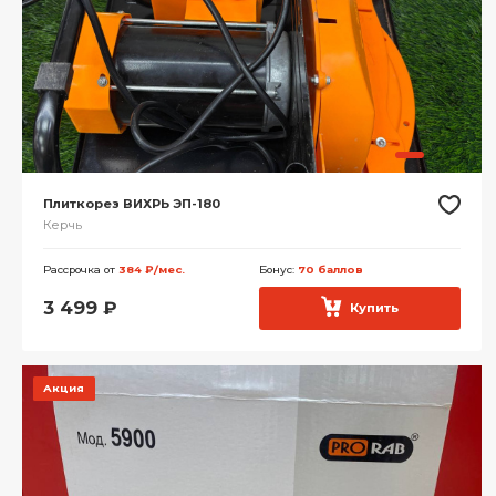
Плиткорез ВИХРЬ ЭП-180
Керчь
Рассрочка от
384 ₽/мес.
Бонус:
70 баллов
3 499
₽
Купить
Акция