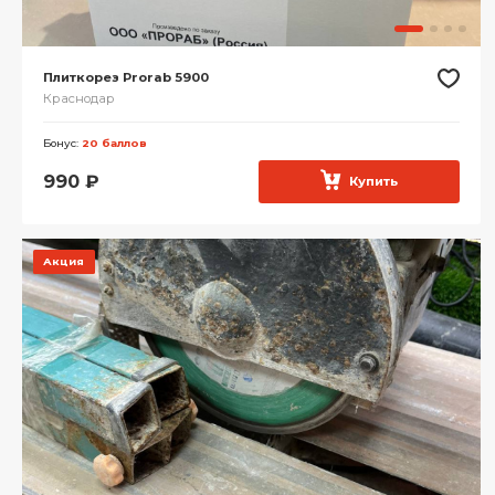
Плиткорез Prorab 5900
Краснодар
Бонус:
20 баллов
990
₽
Купить
Акция