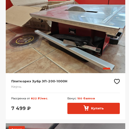
Плиткорез Зубр ЗП-200-1000Н
Керчь
Рассрочка от
822 ₽/мес.
Бонус:
150 баллов
7 499
₽
Купить