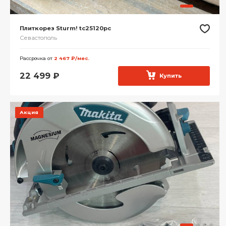
Плиткорез Sturm! tc25120pc
Севастополь
Рассрочка от
2 467 ₽/мес.
22 499
₽
Купить
Акция