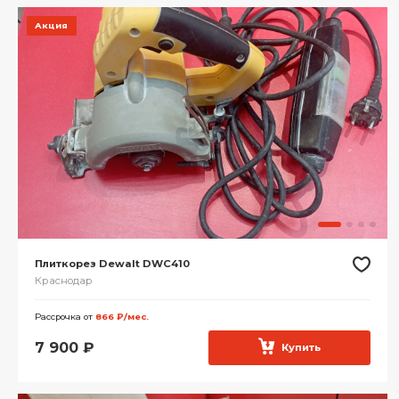
Акция
Плиткорез Dewalt DWC410
Краснодар
Рассрочка от
866 ₽/мес.
7 900
₽
Купить