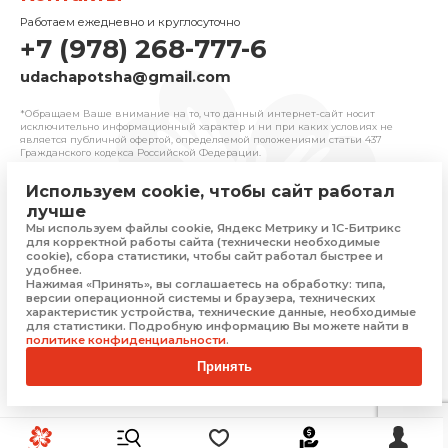
Работаем ежедневно и круглосуточно
+7 (978) 268-777-6
udachapotsha@gmail.com
*Обращаем Ваше внимание на то, что данный интернет-сайт носит
исключительно информационный характер и ни при каких условиях не
является публичной офертой, определяемой положениями cтатьи 437
Гражданского кодекса Российской Федерации.
Используем cookie, чтобы сайт работал
© 2025 «Удача» | Франчайзинговая сеть
лучше
комиссионных магазинов
Мы используем файлы cookie, Яндекс Метрику и 1С-Битрикс
Политика конфиденциальности
для корректной работы сайта (технически необходимые
Присоединяйтесь
cookie), сбора статистики, чтобы сайт работал быстрее и
удобнее.
Нажимая «Принять», вы соглашаетесь на обработку: типа,
версии операционной системы и браузера, технических
характеристик устройства, технические данные, необходимые
Скачать приложение
для статистики. Подробную информацию Вы можете найти в
политике конфиденциальности
.
Принять