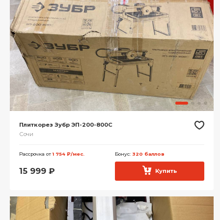
Плиткорез Зубр ЭП-200-800С
Сочи
Рассрочка от
1 754 ₽/мес.
Бонус:
320 баллов
15 999
₽
Купить