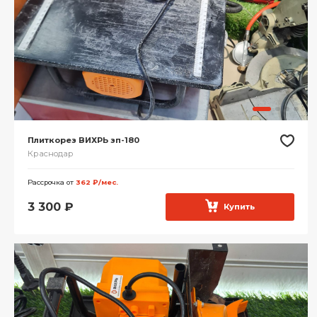
Плиткорез ВИХРЬ зп-180
Краснодар
Рассрочка от
362 ₽/мес.
3 300
₽
Купить