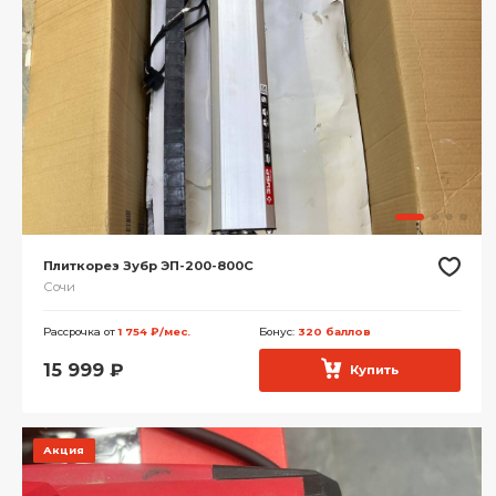
Плиткорез Зубр ЭП-200-800С
Сочи
Рассрочка от
1 754 ₽/мес.
Бонус:
320 баллов
15 999
₽
Купить
Акция