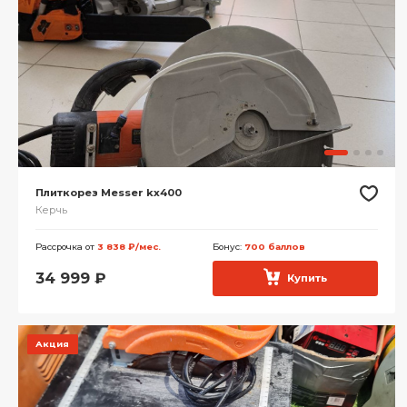
Плиткорез Messer kx400
Керчь
Рассрочка от
3 838 ₽/мес.
Бонус:
700 баллов
34 999
₽
Купить
Акция