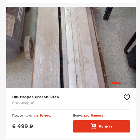
Плиткорез Prorab 5934
Бахчисарай
Рассрочка от
713 ₽/мес.
Бонус:
130 баллов
6 499
₽
Купить