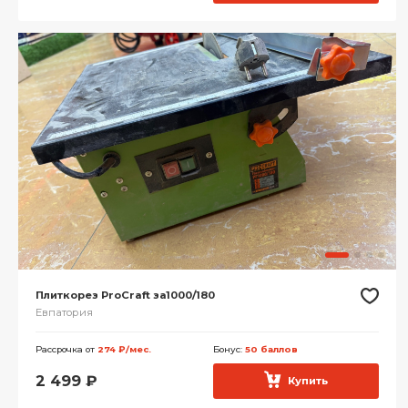
Плиткорез ProCraft за1000/180
Евпатория
Рассрочка от
274 ₽/мес.
Бонус:
50 баллов
2 499
₽
Купить