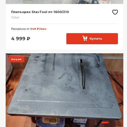
Плиткорез StavTool пт-1600/210
Сочи
Рассрочка от
548 ₽/мес.
4 999
₽
Купить
Акция