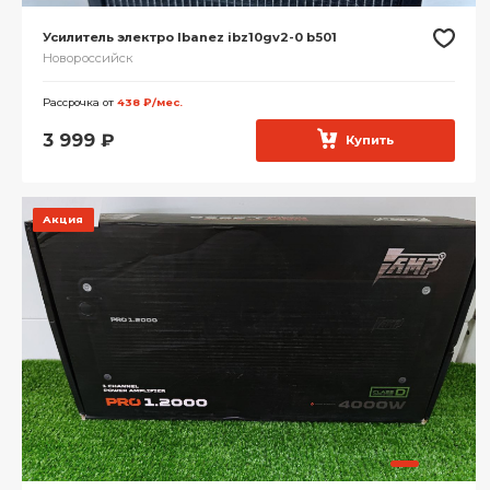
Усилитель электро Ibanez ibz10gv2-0 b501
Новороссийск
Рассрочка от
438 ₽/мес.
3 999
₽
Купить
Акция