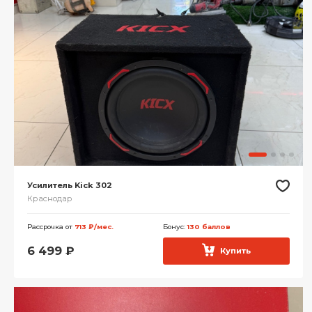
Усилитель Kick 302
Краснодар
Рассрочка от
713 ₽/мес.
Бонус:
130 баллов
6 499
₽
Купить