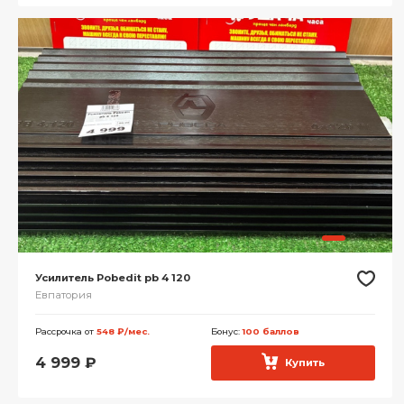
Усилитель Pobedit pb 4 120
Евпатория
Рассрочка от
548 ₽/мес.
Бонус:
100 баллов
4 999
₽
Купить