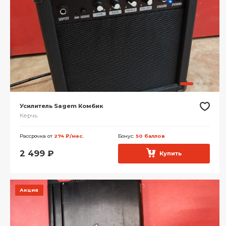
Усилитель Sagem Комбик
Керчь
Рассрочка от
274 ₽/мес.
Бонус:
50 баллов
2 499
₽
Купить
Акция