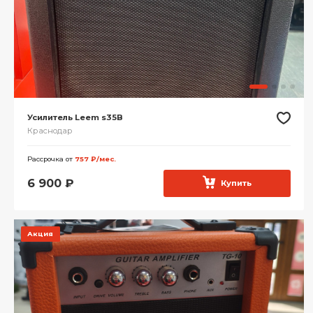
Усилитель Leem s35B
Краснодар
Рассрочка от
757 ₽/мес.
6 900
₽
Купить
Акция