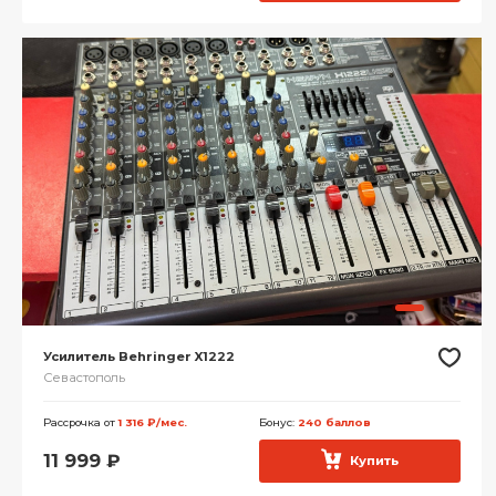
Усилитель Behringer X1222
Севастополь
Рассрочка от
1 316 ₽/мес.
Бонус:
240 баллов
11 999
₽
Купить