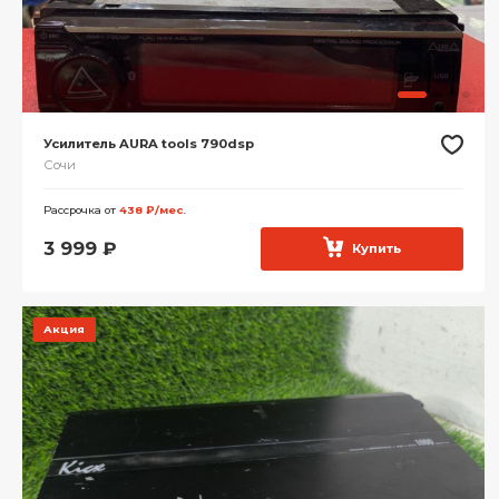
Усилитель AURA tools 790dsp
Сочи
Рассрочка от
438 ₽/мес.
3 999
₽
Купить
Акция