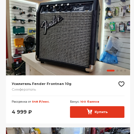
Усилитель Fender Frontnan 10g
Симферополь
Рассрочка от
548 ₽/мес.
Бонус:
100 баллов
4 999
₽
Купить