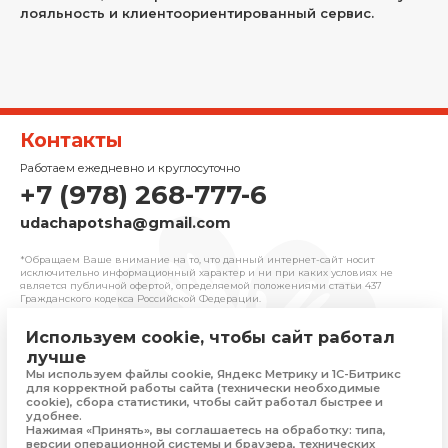
лояльность и клиентоориентированный сервис.
Контакты
Работаем ежедневно и круглосуточно
+7 (978) 268-777-6
udachapotsha@gmail.com
*Обращаем Ваше внимание на то, что данный интернет-сайт носит
исключительно информационный характер и ни при каких условиях не
является публичной офертой, определяемой положениями cтатьи 437
Гражданского кодекса Российской Федерации.
Используем cookie, чтобы сайт работал
© 2025 «Удача» | Франчайзинговая сеть
лучше
комиссионных магазинов
Мы используем файлы cookie, Яндекс Метрику и 1С-Битрикс
Политика конфиденциальности
для корректной работы сайта (технически необходимые
Присоединяйтесь
cookie), сбора статистики, чтобы сайт работал быстрее и
удобнее.
Нажимая «Принять», вы соглашаетесь на обработку: типа,
версии операционной системы и браузера, технических