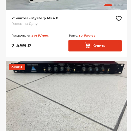
Усилитель Mystery MK4.8
Ростов-на-Дону
Рассрочка от
274 ₽/мес.
Бонус:
50 баллов
2 499
₽
Купить
Акция