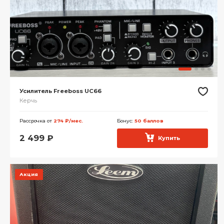
Усилитель Freeboss UC66
Керчь
Рассрочка от
274 ₽/мес.
Бонус:
50 баллов
2 499
₽
Купить
Акция