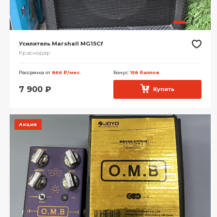
Усилитель Marshall MG15Cf
Краснодар
Рассрочка от
866 ₽/мес.
Бонус:
158 баллов
7 900
₽
Купить
Акция