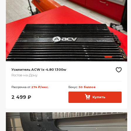
Усилитель ACW lx-4.80 1300w
Ростов-на-Дону
Рассрочка от
274 ₽/мес.
Бонус:
50 баллов
2 499
₽
Купить