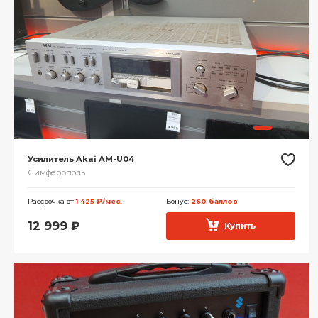
Усилитель Akai AM-U04
Симферополь
Рассрочка от
1 425 ₽/мес.
Бонус:
260 баллов
12 999
₽
Купить