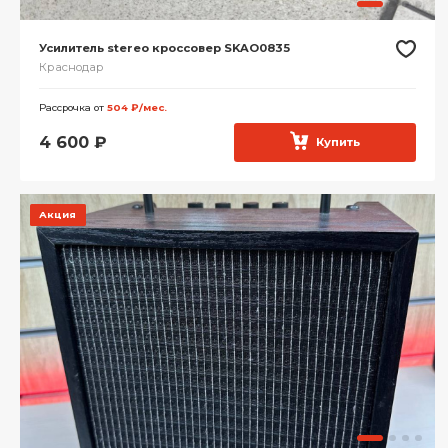
Усилитель stereo кроссовер SKAO0835
Краснодар
Рассрочка от
504 ₽/мес.
4 600
₽
Купить
Акция