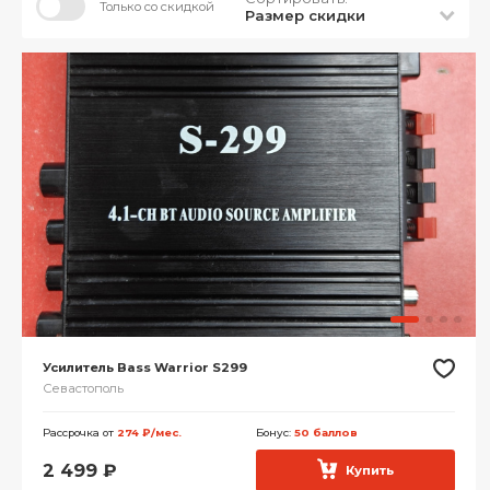
Только со скидкой
Размер скидки
Усилитель Bass Warrior S299
Севастополь
Рассрочка от
274 ₽/мес.
Бонус:
50 баллов
2 499
₽
Купить