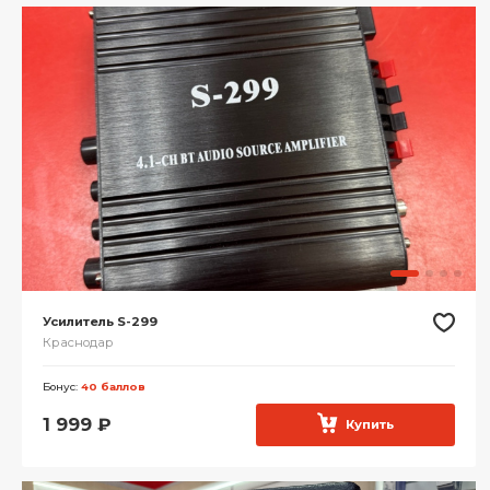
Усилитель S-299
Краснодар
Бонус:
40 баллов
1 999
₽
Купить